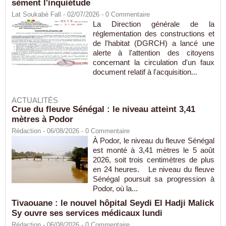
sèment l'inquiétude
Lat Soukabé Fall - 02/07/2026 -
0
Commentaire
La Direction générale de la
réglementation des constructions et
de l'habitat (DGRCH) a lancé une
alerte à l'attention des citoyens
concernant la circulation d'un faux
document relatif à l'acquisition...
ACTUALITÉS
Crue du fleuve Sénégal : le niveau atteint 3,41
mètres à Podor
Rédaction
- 06/08/2026 -
0
Commentaire
À Podor, le niveau du fleuve Sénégal
est monté à 3,41 mètres le 5 août
2026, soit trois centimètres de plus
en 24 heures. Le niveau du fleuve
Sénégal poursuit sa progression à
Podor, où la...
Tivaouane : le nouvel hôpital Seydi El Hadji Malick
Sy ouvre ses services médicaux lundi
Rédaction
- 06/08/2026 -
0
Commentaire