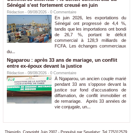
Sénégal s’est fortement creusé en juin
Rédaction
- 08/08/2026 -
0
Commentaire
En juin 2026, les exportations du
Sénégal ont progressé de 4,4 %,
tandis que les importations ont bondi
de 26,7 %, portant le déficit
commercial à 128,9 milliards de
FCFA. Les échanges commerciaux
du...
Ngaparou : après 33 ans de mariage, un conflit
entre ex-époux devant la justice
Rédaction
- 08/08/2026 -
0
Commentaire
À Ngaparou, un ancien couple marié
pendant 33 ans s’oppose devant la
justice sur fond d’accusations de
diffamation, de conflit immobilier et
de remariage. Après 33 années de
vie conjugale, un...
Thiesinfo, Copyright Juin 2007 - Propulsé par Seyelatyr: Tel 775312579.