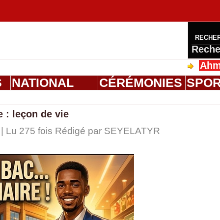
RECHE
Reche
Ahmed Salo
S
NATIONAL
CÉRÉMONIES
SPO
e : leçon de vie
 | Lu 275 fois Rédigé par
SEYELATYR