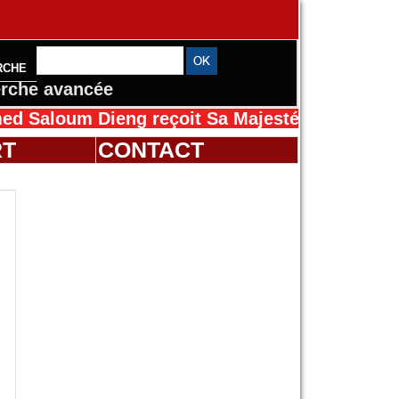
RCHE
rche avancée
um Dieng reçoit Sa Majesté Mansah Cissé au S
RT
CONTACT