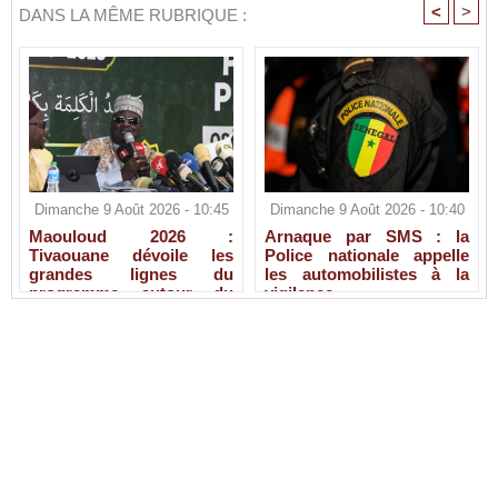
<
>
DANS LA MÊME RUBRIQUE :
Dimanche 9 Août 2026 - 10:45
Dimanche 9 Août 2026 - 10:40
Maouloud 2026 :
Arnaque par SMS : la
Tivaouane dévoile les
Police nationale appelle
grandes lignes du
les automobilistes à la
programme autour du
vigilance
Tawhid