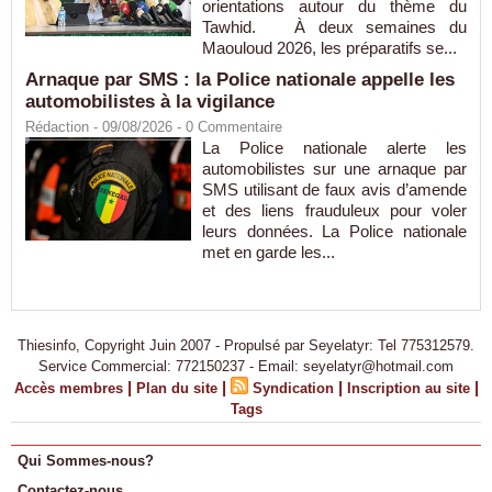
orientations autour du thème du
Tawhid. À deux semaines du
Maouloud 2026, les préparatifs se...
Arnaque par SMS : la Police nationale appelle les
automobilistes à la vigilance
Rédaction
- 09/08/2026 -
0
Commentaire
La Police nationale alerte les
automobilistes sur une arnaque par
SMS utilisant de faux avis d’amende
et des liens frauduleux pour voler
leurs données. La Police nationale
met en garde les...
Thiesinfo, Copyright Juin 2007 - Propulsé par Seyelatyr: Tel 775312579.
Service Commercial: 772150237 - Email: seyelatyr@hotmail.com
|
|
|
|
Accès membres
Plan du site
Syndication
Inscription au site
Tags
Qui Sommes-nous?
Contactez-nous