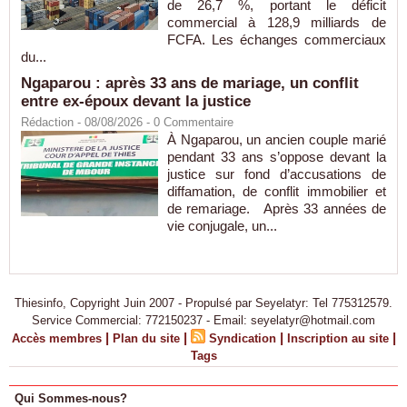
de 26,7 %, portant le déficit
commercial à 128,9 milliards de
FCFA. Les échanges commerciaux
du...
Ngaparou : après 33 ans de mariage, un conflit
entre ex-époux devant la justice
Rédaction
- 08/08/2026 -
0
Commentaire
À Ngaparou, un ancien couple marié
pendant 33 ans s’oppose devant la
justice sur fond d’accusations de
diffamation, de conflit immobilier et
de remariage. Après 33 années de
vie conjugale, un...
Thiesinfo, Copyright Juin 2007 - Propulsé par Seyelatyr: Tel 775312579.
Service Commercial: 772150237 - Email: seyelatyr@hotmail.com
|
|
|
|
Accès membres
Plan du site
Syndication
Inscription au site
Tags
Qui Sommes-nous?