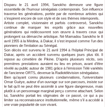
Disparu le 21 avril 1994, Sanokho demeure une figure
essentielle de l’humour sénégalais contemporain. Son influence
traverse les générations, portée par de nombreux artistes qui
s'inspirent encore de son style et de ses thèmes intemporels.
Artiste complet, visionnaire et parfois controversé, Sanokho
continue de marquer les esprits grâce aux nouvelles
générations qui redécouvrent son œuvre à travers ceux qui
prolongent sa démarche artistique. Né Mamadou Sanokho le 8
avril 1955 à la Médina, à Dakar, il s’est imposé comme l’un des
pionniers de l’imitation au Sénégal.
Son décès est survenu le 21 avril 1994 à l’hôpital Principal de
Dakar, après un accident survenu quelques jours plus tôt. Il
repose au cimetière de Pikine. D’après plusieurs récits, ses
premières prestations auraient eu lieu en prison, avant d’être
révélé au public autour de 1981 grâce à l’émission Télé variétés
de l’ancienne ORTS, devenue la Radiotélévision sénégalaise.
Bien qu’ayant connu plusieurs condamnations, l’universitaire
Omar Guèye, auteur d’un ouvrage sur son parcours, insiste sur
le fait qu’il ne peut être assimilé à une figure dangereuse, mais
plutôt à un personnage marginal perçu comme attachant. Selon
lui, Sanokho portait les stigmates de ce passé, ce qui a pu
limiter sa reconnaissance institutionnelle, même s’il a accédé à
une vraie popularité de son vivant.