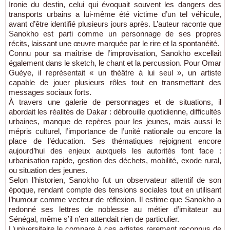
Ironie du destin, celui qui évoquait souvent les dangers des
transports urbains a lui-même été victime d’un tel véhicule,
avant d’être identifié plusieurs jours après. L’auteur raconte que
Sanokho est parti comme un personnage de ses propres
récits, laissant une œuvre marquée par le rire et la spontanéité.
Connu pour sa maîtrise de l’improvisation, Sanokho excellait
également dans le sketch, le chant et la percussion. Pour Omar
Guèye, il représentait « un théâtre à lui seul », un artiste
capable de jouer plusieurs rôles tout en transmettant des
messages sociaux forts.
À travers une galerie de personnages et de situations, il
abordait les réalités de Dakar : débrouille quotidienne, difficultés
urbaines, manque de repères pour les jeunes, mais aussi le
mépris culturel, l’importance de l’unité nationale ou encore la
place de l’éducation. Ses thématiques rejoignent encore
aujourd’hui des enjeux auxquels les autorités font face :
urbanisation rapide, gestion des déchets, mobilité, exode rural,
ou situation des jeunes.
Selon l’historien, Sanokho fut un observateur attentif de son
époque, rendant compte des tensions sociales tout en utilisant
l’humour comme vecteur de réflexion. Il estime que Sanokho a
redonné ses lettres de noblesse au métier d’imitateur au
Sénégal, même s’il n’en attendait rien de particulier.
L’universitaire le compare à ces artistes rarement reconnus de