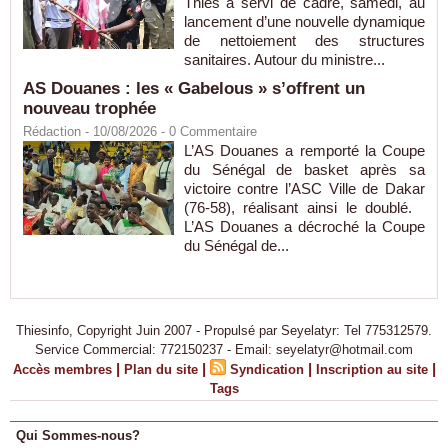
Thiès a servi de cadre, samedi, au
lancement d’une nouvelle dynamique
de nettoiement des structures
sanitaires. Autour du ministre...
AS Douanes : les « Gabelous » s’offrent un
nouveau trophée
Rédaction
- 10/08/2026 -
0
Commentaire
L’AS Douanes a remporté la Coupe
du Sénégal de basket après sa
victoire contre l’ASC Ville de Dakar
(76-58), réalisant ainsi le doublé.
L’AS Douanes a décroché la Coupe
du Sénégal de...
Thiesinfo, Copyright Juin 2007 - Propulsé par Seyelatyr: Tel 775312579.
Service Commercial: 772150237 - Email: seyelatyr@hotmail.com
|
|
|
|
Accès membres
Plan du site
Syndication
Inscription au site
Tags
Qui Sommes-nous?