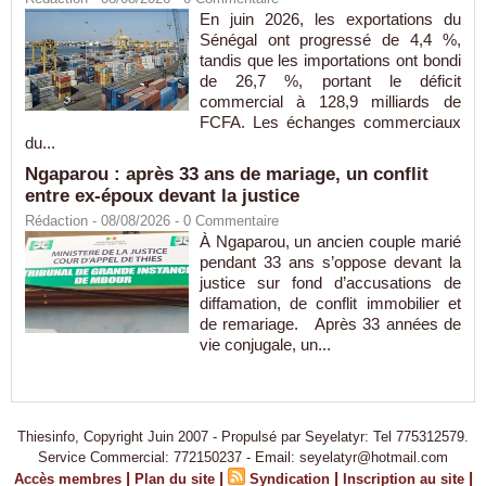
En juin 2026, les exportations du
Sénégal ont progressé de 4,4 %,
tandis que les importations ont bondi
de 26,7 %, portant le déficit
commercial à 128,9 milliards de
FCFA. Les échanges commerciaux
du...
Ngaparou : après 33 ans de mariage, un conflit
entre ex-époux devant la justice
Rédaction
- 08/08/2026 -
0
Commentaire
À Ngaparou, un ancien couple marié
pendant 33 ans s’oppose devant la
justice sur fond d’accusations de
diffamation, de conflit immobilier et
de remariage. Après 33 années de
vie conjugale, un...
Thiesinfo, Copyright Juin 2007 - Propulsé par Seyelatyr: Tel 775312579.
Service Commercial: 772150237 - Email: seyelatyr@hotmail.com
|
|
|
|
Accès membres
Plan du site
Syndication
Inscription au site