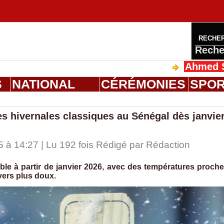
RECHE
Reche
Ahmed Saloum Di
S
NATIONAL
CÉRÉMONIES
SPO
s hivernales classiques au Sénégal dès janvie
 à 14:27 | Lu 192 fois Rédigé par
Rédaction
ble à partir de janvier 2026, avec des températures proch
vers plus doux.