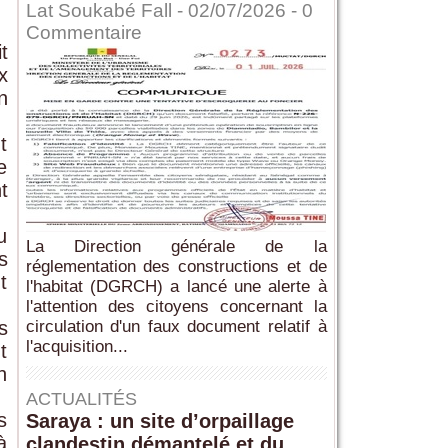
Lat Soukabé Fall - 02/07/2026 -
0
Commentaire
t
x
n
t
e
t
.
u
La Direction générale de la
s
réglementation des constructions et de
t
l'habitat (DGRCH) a lancé une alerte à
l'attention des citoyens concernant la
s
circulation d'un faux document relatif à
l'acquisition...
t
n
ACTUALITÉS
s
Saraya : un site d’orpaillage
à
clandestin démantelé et du