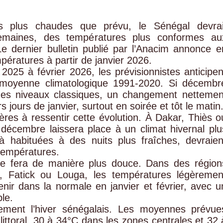
es plus chaudes que prévu, le Sénégal devrai
semaines, des températures plus conformes au
Le dernier bulletin publié par l’Anacim annonce e
pératures à partir de janvier 2026.
025 à février 2026, les prévisionnistes anticipen
 moyenne climatologique 1991-2020. Si décembr
es niveaux classiques, un changement nettemen
s jours de janvier, surtout en soirée et tôt le matin
ères à ressentir cette évolution. À Dakar, Thiès o
décembre laissera place à un climat hivernal plu
 habituées à des nuits plus fraîches, devraien
 températures.
n se fera de manière plus douce. Dans des région
l, Fatick ou Louga, les températures légèremen
ir dans la normale en janvier et février, avec u
le.
inement l’hiver sénégalais. Les moyennes prévue
 littoral, 30 à 34°C dans les zones centrales et 32 