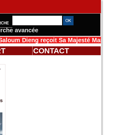
RCHE
rche avancée
eng reçoit Sa Majesté Mansah Cissé au Sénéga
RT
CONTACT
r
es