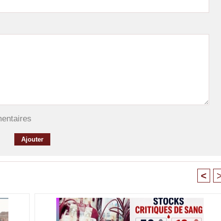
mentaires
<