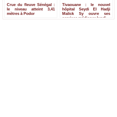
Crue du fleuve Sénégal :
Tivaouane : le nouvel
le niveau atteint 3,41
hôpital Seydi El Hadji
mètres à Podor
Malick Sy ouvre ses
services médicaux lundi