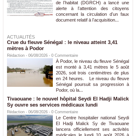
de l'habitat (DGRCH) a lancé une
alerte à l'attention des citoyens
concernant la circulation d'un faux
document relatif à l'acquisition...
ACTUALITÉS
Crue du fleuve Sénégal : le niveau atteint 3,41
mètres à Podor
Rédaction
- 06/08/2026 -
0
Commentaire
À Podor, le niveau du fleuve Sénégal
est monté à 3,41 mètres le 5 août
2026, soit trois centimètres de plus
en 24 heures. Le niveau du fleuve
Sénégal poursuit sa progression à
Podor, où la...
Tivaouane : le nouvel hôpital Seydi El Hadji Malick
Sy ouvre ses services médicaux lundi
Rédaction
- 06/08/2026 -
0
Commentaire
Le Centre hospitalier national Seydi
El Hadji Malick Sy de Tivaouane
lancera officiellement ses activités
médicales le lundi 10 août 2026 à