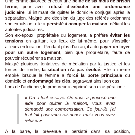
Une femme divorcée encourt une
peine de six mois de prison
ferme
, pour avoir
refusé d’exécuter une ordonnance
judiciaire
lui intimant de quitter le domicile conjugal après la
séparation. Malgré une décision du juge des référés ordonnant
son expulsion, elle a
persisté à occuper la maison
, défiant les
autorités judiciaires.
Son ex-époux, propriétaire du logement, a préféré
éviter les
tensions
en quittant les lieux de lui-même, pour s’installer
ailleurs en location. Pendant plus d’un an, il a dû
payer un loyer
pour un autre logement
, bien que propriétaire, faute de
pouvoir récupérer sa maison.
Malgré plusieurs tentatives de médiation par la justice et les
forces de l’ordre,
la situation n’a pas évolué
. Elle a même
empiré lorsque la femme a
forcé la porte principale
du
domicile et
endommagé les clés
, aggravant ainsi son cas.
Lors de l’audience, le procureur a exprimé son exaspération :
« On a tout essayé. On vous a proposé une
aide pour quitter la maison, vous avez
demandé une compensation. Ce jour-là, j’ai
tout fait pour vous raisonner, mais vous avez
refusé. »
À la barre, la prévenue a persisté dans sa position,