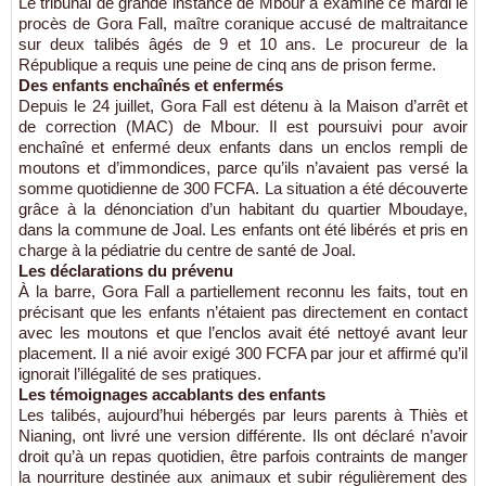
Le tribunal de grande instance de Mbour a examiné ce mardi le
procès de Gora Fall, maître coranique accusé de maltraitance
sur deux talibés âgés de 9 et 10 ans. Le procureur de la
République a requis une peine de cinq ans de prison ferme.
Des enfants enchaînés et enfermés
Depuis le 24 juillet, Gora Fall est détenu à la Maison d’arrêt et
de correction (MAC) de Mbour. Il est poursuivi pour avoir
enchaîné et enfermé deux enfants dans un enclos rempli de
moutons et d’immondices, parce qu’ils n’avaient pas versé la
somme quotidienne de 300 FCFA. La situation a été découverte
grâce à la dénonciation d’un habitant du quartier Mboudaye,
dans la commune de Joal. Les enfants ont été libérés et pris en
charge à la pédiatrie du centre de santé de Joal.
Les déclarations du prévenu
À la barre, Gora Fall a partiellement reconnu les faits, tout en
précisant que les enfants n’étaient pas directement en contact
avec les moutons et que l’enclos avait été nettoyé avant leur
placement. Il a nié avoir exigé 300 FCFA par jour et affirmé qu’il
ignorait l’illégalité de ses pratiques.
Les témoignages accablants des enfants
Les talibés, aujourd’hui hébergés par leurs parents à Thiès et
Nianing, ont livré une version différente. Ils ont déclaré n’avoir
droit qu’à un repas quotidien, être parfois contraints de manger
la nourriture destinée aux animaux et subir régulièrement des