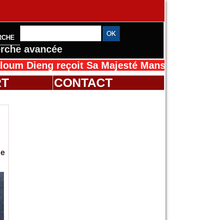
RCHE
rche avancée
g reçoit Sa Majesté Mansah Cissé au Sénégal 
RT
CONTACT
de