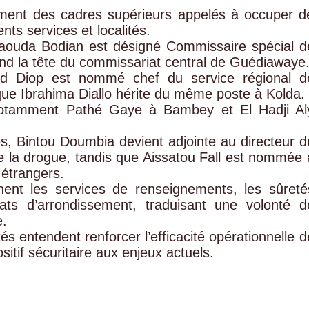
ment des cadres supérieurs appelés à occuper d
nts services et localités.
aouda Bodian est désigné Commissaire spécial d
nd la tête du commissariat central de Guédiawaye
ed Diop est nommé chef du service régional d
que Ibrahima Diallo hérite du même poste à Kolda.
notamment Pathé Gaye à Bambey et El Hadji Al
es, Bintou Doumbia devient adjointe au directeur d
tre la drogue, tandis que Aissatou Fall est nommée 
s étrangers.
ent les services de renseignements, les sûreté
ats d’arrondissement, traduisant une volonté d
e.
tés entendent renforcer l’efficacité opérationnelle d
sitif sécuritaire aux enjeux actuels.