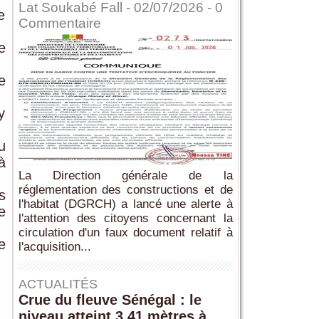
Lat Soukabé Fall - 02/07/2026 -
0
e
Commentaire
e
.
e
y
u
à
La Direction générale de la
réglementation des constructions et de
s
l'habitat (DGRCH) a lancé une alerte à
e
l'attention des citoyens concernant la
circulation d'un faux document relatif à
e
l'acquisition...
ACTUALITÉS
Crue du fleuve Sénégal : le
niveau atteint 3,41 mètres à