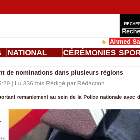
RECHE
Reche
Ahmed Saloum Dien
S
NATIONAL
CÉRÉMONIES
SPO
nt de nominations dans plusieurs régions
:29 | Lu 336 fois Rédigé par
Rédaction
portant remaniement au sein de la Police nationale avec 