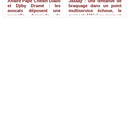
Affaire Pape Cheikh Diallo
Jaxaay : une tentative de
et Djiby Dramé : les
braquage dans un point
avocats déposent une
multiservice échoue, le
nouvelle demande de
suspect déféré au parquet
liberté provisoire