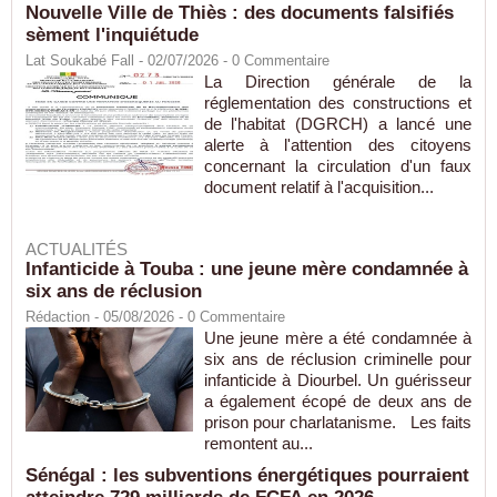
Nouvelle Ville de Thiès : des documents falsifiés
sèment l'inquiétude
Lat Soukabé Fall - 02/07/2026 -
0
Commentaire
La Direction générale de la
réglementation des constructions et
de l'habitat (DGRCH) a lancé une
alerte à l'attention des citoyens
concernant la circulation d'un faux
document relatif à l'acquisition...
ACTUALITÉS
Infanticide à Touba : une jeune mère condamnée à
six ans de réclusion
Rédaction
- 05/08/2026 -
0
Commentaire
Une jeune mère a été condamnée à
six ans de réclusion criminelle pour
infanticide à Diourbel. Un guérisseur
a également écopé de deux ans de
prison pour charlatanisme. Les faits
remontent au...
Sénégal : les subventions énergétiques pourraient