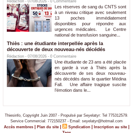
Rédaction
- 07/08/2026 -
0
Commentaire
Les réserves de sang du CNTS sont
à un niveau critique avec seulement
13 poches immédiatement
disponibles pour répondre aux
urgences médicales. Le Centre
national de transfusion sanguine...
Thiès : une étudiante interpellée après la
découverte de deux nouveau-nés décédés
Rédaction
- 07/08/2026 -
0
Commentaire
Une étudiante de 23 ans a été placée
en garde à vue à Thiès après la
découverte de ses deux nouveau-
nés décédés dans le quartier Médina
Fall. Une affaire tragique suscite
l’émotion dans le...
Thiesinfo, Copyright Juin 2007 - Propulsé par Seyelatyr: Tel 775312579.
Service Commercial: 772150237 - Email: seyelatyr@hotmail.com
|
|
|
|
Accès membres
Plan du site
Syndication
Inscription au site
Tags