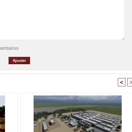
mentaires
<