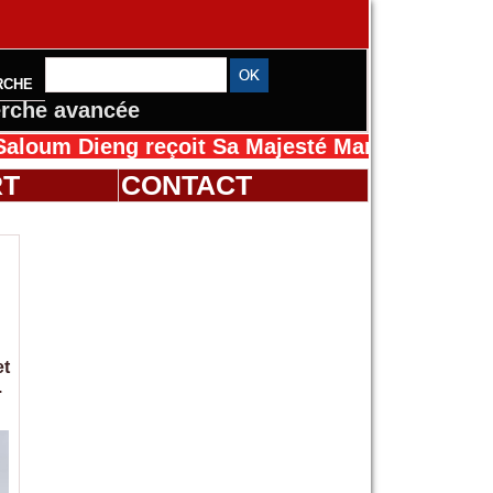
RCHE
rche avancée
eng reçoit Sa Majesté Mansah Cissé au Sénéga
RT
CONTACT
et
.