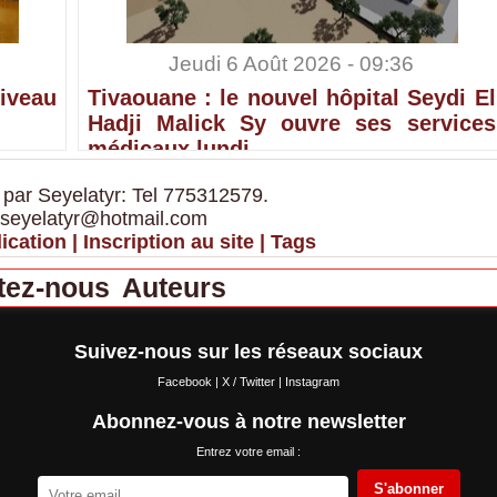
Jeudi 6 Août 2026 - 09:36
iveau
Tivaouane : le nouvel hôpital Seydi El
Hadji Malick Sy ouvre ses services
médicaux lundi
 par Seyelatyr: Tel 775312579.
 seyelatyr@hotmail.com
ication
|
Inscription au site
|
Tags
tez-nous
Auteurs
Suivez-nous sur les réseaux sociaux
Facebook
|
X / Twitter
|
Instagram
Abonnez-vous à notre newsletter
Entrez votre email :
S'abonner