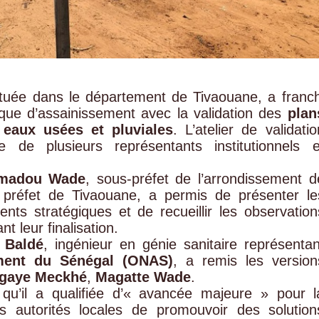
ituée dans le département de Tivaouane, a franch
ique d’assainissement avec la validation des
plan
 eaux usées et pluviales
. L’atelier de validatio
 de plusieurs représentants institutionnels e
madou Wade
, sous-préfet de l’arrondissement d
 préfet de Tivaouane, a permis de présenter le
ts stratégiques et de recueillir les observation
t leur finalisation.
 Baldé
, ingénieur en génie sanitaire représentan
ement du Sénégal (ONAS)
, a remis les version
Ngaye Meckhé
,
Magatte Wade
.
e qu’il a qualifiée d’« avancée majeure » pour l
s autorités locales de promouvoir des solution