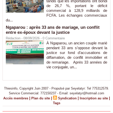
tandis que les importations ont bondi
de 26,7 %, portant le déficit
commercial à 128,9 milliards de
FCFA. Les échanges commerciaux
du...
Ngaparou : après 33 ans de mariage, un conflit
entre ex-époux devant la justice
Rédaction
- 08/08/2026 -
0
Commentaire
À Ngaparou, un ancien couple marié
pendant 33 ans s’oppose devant la
justice sur fond d’accusations de
diffamation, de conflit immobilier et
de remariage. Après 33 années de
vie conjugale, un...
Thiesinfo, Copyright Juin 2007 - Propulsé par Seyelatyr: Tel 775312579.
Service Commercial: 772150237 - Email: seyelatyr@hotmail.com
|
|
|
|
Accès membres
Plan du site
Syndication
Inscription au site
Tags