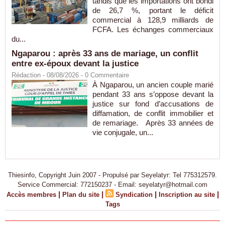
tandis que les importations ont bondi
de 26,7 %, portant le déficit
commercial à 128,9 milliards de
FCFA. Les échanges commerciaux
du...
Ngaparou : après 33 ans de mariage, un conflit
entre ex-époux devant la justice
Rédaction
- 08/08/2026 -
0
Commentaire
À Ngaparou, un ancien couple marié
pendant 33 ans s’oppose devant la
justice sur fond d’accusations de
diffamation, de conflit immobilier et
de remariage. Après 33 années de
vie conjugale, un...
Thiesinfo, Copyright Juin 2007 - Propulsé par Seyelatyr: Tel 775312579.
Service Commercial: 772150237 - Email: seyelatyr@hotmail.com
|
|
|
|
Accès membres
Plan du site
Syndication
Inscription au site
Tags