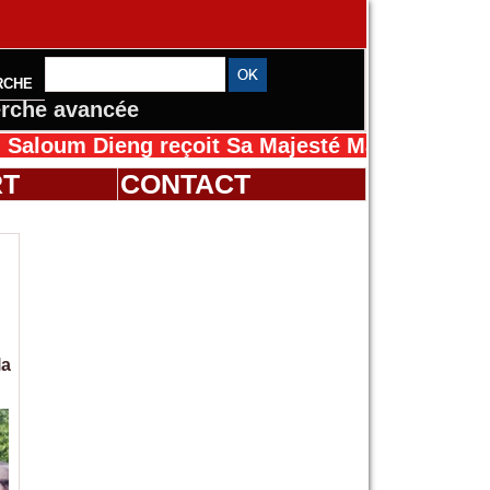
RCHE
rche avancée
Dieng reçoit Sa Majesté Mansah Cissé au Sén
RT
CONTACT
la