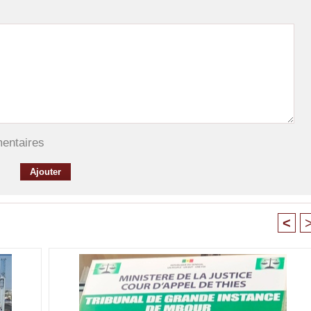
mentaires
<