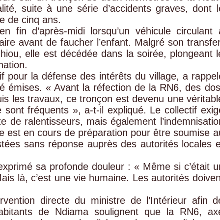
lité, suite à une série d’accidents graves, dont l
te de cinq ans.
 en fin d’après-midi lorsqu’un véhicule circulant 
ire avant de faucher l’enfant. Malgré son transfer
dhiou, elle est décédée dans la soirée, plongeant l
nation.
 pour la défense des intérêts du village, a rappel
té émises. « Avant la réfection de la RN6, des dos
uis les travaux, ce tronçon est devenu une véritabl
sont fréquents », a-t-il expliqué. Le collectif exig
te de ralentisseurs, mais également l’indemnisatio
nte est en cours de préparation pour être soumise a
tées sans réponse auprès des autorités locales e
a exprimé sa profonde douleur : « Même si c’était u
ais là, c’est une vie humaine. Les autorités doiven
tervention directe du ministre de l’Intérieur afin d
 habitants de Ndiama soulignent que la RN6, ax