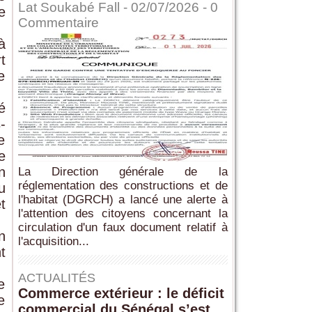
Lat Soukabé Fall - 02/07/2026 -
0
e
Commentaire
à
t
e
é
-
e
e
n
La Direction générale de la
réglementation des constructions et de
u
l'habitat (DGRCH) a lancé une alerte à
t
l'attention des citoyens concernant la
circulation d'un faux document relatif à
n
l'acquisition...
t
ACTUALITÉS
e
Commerce extérieur : le déficit
e
commercial du Sénégal s’est