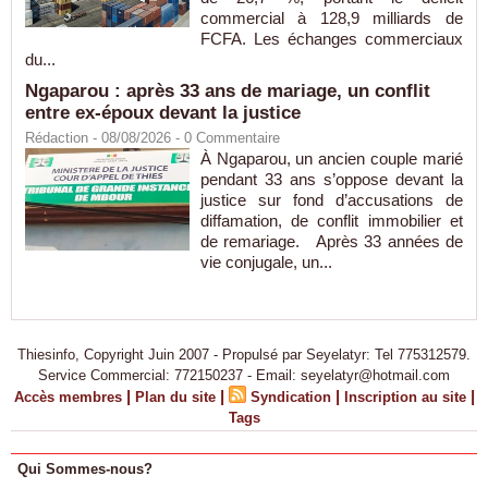
commercial à 128,9 milliards de
FCFA. Les échanges commerciaux
du...
Ngaparou : après 33 ans de mariage, un conflit
entre ex-époux devant la justice
Rédaction
- 08/08/2026 -
0
Commentaire
À Ngaparou, un ancien couple marié
pendant 33 ans s’oppose devant la
justice sur fond d’accusations de
diffamation, de conflit immobilier et
de remariage. Après 33 années de
vie conjugale, un...
Thiesinfo, Copyright Juin 2007 - Propulsé par Seyelatyr: Tel 775312579.
Service Commercial: 772150237 - Email: seyelatyr@hotmail.com
|
|
|
|
Accès membres
Plan du site
Syndication
Inscription au site
Tags
Qui Sommes-nous?