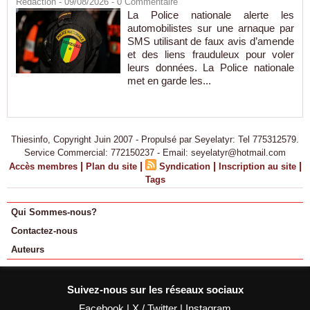
Rédaction
- 09/08/2026 -
0
Commentaire
La Police nationale alerte les
automobilistes sur une arnaque par
SMS utilisant de faux avis d’amende
et des liens frauduleux pour voler
leurs données. La Police nationale
met en garde les...
Thiesinfo, Copyright Juin 2007 - Propulsé par Seyelatyr: Tel 775312579.
Service Commercial: 772150237 - Email: seyelatyr@hotmail.com
|
|
|
|
Accès membres
Plan du site
Syndication
Inscription au site
Tags
Qui Sommes-nous?
Contactez-nous
Auteurs
Suivez-nous sur les réseaux sociaux
Facebook
|
X / Twitter
|
Instagram