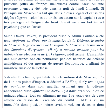
plusieurs jours de frappes meurtrières contre Kiev, où une
personne a encore été tuée dans la nuit de lundi à mardi. Si
l'attaque sur Moscou n'a fait que deux blessés légers et causé des
dégâts «
légers
», selon les autorités, cet assaut sur la capitale russe
très protégée et éloignée du front devrait avoir un fort impact
psychologique en Russie.
Selon Dmitri Peskov, le président russe Vladimir Poutine a été
tenu «
informé en direct par le ministère de la Défense, le maire
de Moscou, le gouverneur de la région de Moscou et le ministère
des Situations d'urgence
». «
Il n'y a aucune menace pour les
habitants de Moscou et de (sa) région
», a-t-il assuré. L'ensemble
des huit drones ont été neutralisés par des batteries de défense
antiaérienne et des moyens de guerre électronique, a affirmé le
ministère russe de la Défense.
Valentin Iémélianov, qui habite dans le sud-ouest de Moscou, près
de l'un des points d'impact, a déclaré à l'AFP qu'il n'y avait «
pas
de panique
» dans son quartier, estimant que la défense
antiaérienne russe «
fonctionne bien
». «
Ça nous rassure
», a dit ce
quinquagénaire, tout en affirmant ne pas être «
surpris
» de cette
attaque en raison de l'escalade du conflit. L'AFP a vu un
immeuble dont plusieurs vitres avaient volé en éclats et dont