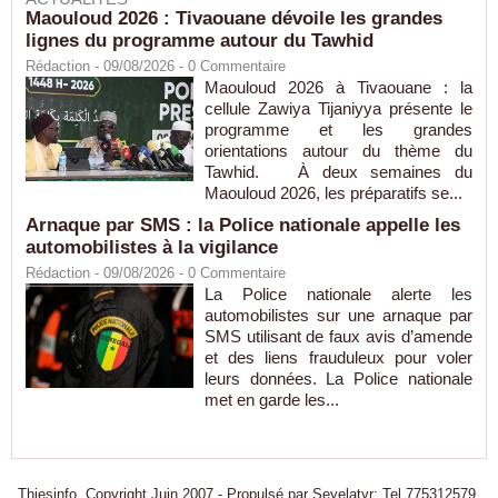
Maouloud 2026 : Tivaouane dévoile les grandes
lignes du programme autour du Tawhid
Rédaction
- 09/08/2026 -
0
Commentaire
Maouloud 2026 à Tivaouane : la
cellule Zawiya Tijaniyya présente le
programme et les grandes
orientations autour du thème du
Tawhid. À deux semaines du
Maouloud 2026, les préparatifs se...
Arnaque par SMS : la Police nationale appelle les
automobilistes à la vigilance
Rédaction
- 09/08/2026 -
0
Commentaire
La Police nationale alerte les
automobilistes sur une arnaque par
SMS utilisant de faux avis d’amende
et des liens frauduleux pour voler
leurs données. La Police nationale
met en garde les...
Thiesinfo, Copyright Juin 2007 - Propulsé par Seyelatyr: Tel 775312579.