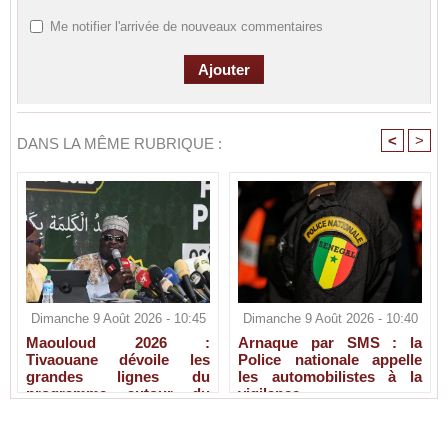
Me notifier l'arrivée de nouveaux commentaires
<
>
DANS LA MÊME RUBRIQUE :
Dimanche 9 Août 2026 - 10:45
Dimanche 9 Août 2026 - 10:40
Maouloud 2026 :
Arnaque par SMS : la
Tivaouane dévoile les
Police nationale appelle
grandes lignes du
les automobilistes à la
programme autour du
vigilance
Tawhid