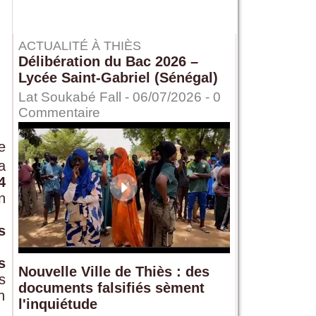
ACTUALITÉ À THIÈS
Délibération du Bac 2026 –
Lycée Saint-Gabriel (Sénégal)
Lat Soukabé Fall - 06/07/2026 -
0
Commentaire
e
a
4
n
s
s
Nouvelle Ville de Thiès : des
s
documents falsifiés sèment
n
l'inquiétude