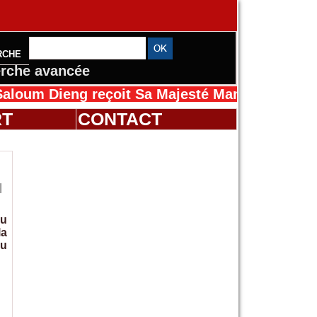
RCHE
rche avancée
 Dieng reçoit Sa Majesté Mansah Cissé au Sén
RT
CONTACT
l
du
la
au