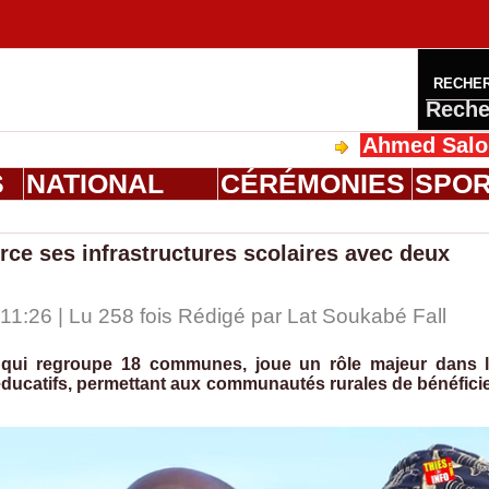
RECHE
Reche
Ahmed Saloum Dieng reçoit
S
NATIONAL
CÉRÉMONIES
SPO
ce ses infrastructures scolaires avec deux
1:26 | Lu 258 fois Rédigé par Lat Soukabé Fall
 qui regroupe 18 communes, joue un rôle majeur dans 
éducatifs, permettant aux communautés rurales de bénéfici