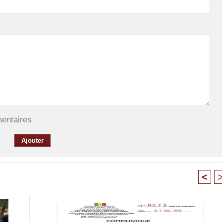
mentaires
<