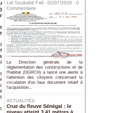
u
Lat Soukabé Fall - 02/07/2026 -
0
Commentaire
0
r
e
e
t
M
s
i
La Direction générale de la
réglementation des constructions et de
l'habitat (DGRCH) a lancé une alerte à
e
l'attention des citoyens concernant la
i
circulation d'un faux document relatif à
s
l'acquisition...
i
s
ACTUALITÉS
Crue du fleuve Sénégal : le
s
niveau atteint 3,41 mètres à