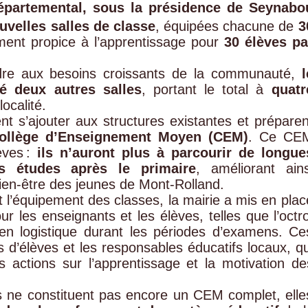
départemental, sous la présidence de Seynabo
uvelles salles de classe
, équipées chacune de
3
ement propice à l’apprentissage pour
30 élèves pa
ndre aux besoins croissants de la communauté,
l
é deux autres salles
, portant le total à
quatr
ocalité.
nt s’ajouter aux structures existantes et préparen
ollège d’Enseignement Moyen (CEM)
. Ce CE
èves :
ils n’auront plus à parcourir de longue
rs études après le primaire
, améliorant ains
e bien-être des jeunes de Mont‑Rolland.
t l’équipement des classes, la mairie a mis en plac
es enseignants et les élèves, telles que l’octro
ien logistique durant les périodes d’examens. Ce
s d’élèves et les responsables éducatifs locaux, qu
es actions sur l’apprentissage et la motivation de
s ne constituent pas encore un CEM complet, elle