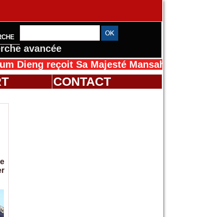
RCHE
rche avancée
 Sa Majesté Mansah Cissé au Sénégal pour le 
RT
CONTACT
le
er