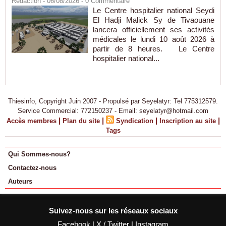
Rédaction
- 06/08/2026 -
0
Commentaire
Le Centre hospitalier national Seydi
El Hadji Malick Sy de Tivaouane
lancera officiellement ses activités
médicales le lundi 10 août 2026 à
partir de 8 heures. Le Centre
hospitalier national...
Thiesinfo, Copyright Juin 2007 - Propulsé par Seyelatyr: Tel 775312579.
Service Commercial: 772150237 - Email: seyelatyr@hotmail.com
|
|
|
|
Accès membres
Plan du site
Syndication
Inscription au site
Tags
Qui Sommes-nous?
Contactez-nous
Auteurs
Suivez-nous sur les réseaux sociaux
Facebook
|
X / Twitter
|
Instagram