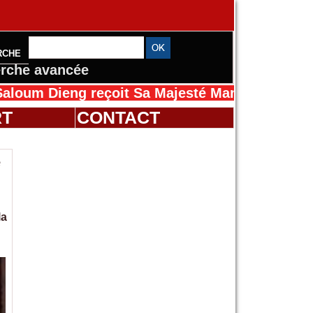
RCHE
rche avancée
eng reçoit Sa Majesté Mansah Cissé au Sénég
RT
CONTACT
e
la