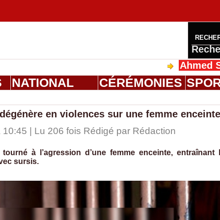
RECHE
Reche
Ahmed Saloum Di
S
NATIONAL
CÉRÉMONIES
SPO
 dégénère en violences sur une femme enceint
10:45 | Lu 206 fois Rédigé par
Rédaction
 tourné à l’agression d’une femme enceinte, entraînant 
vec sursis.