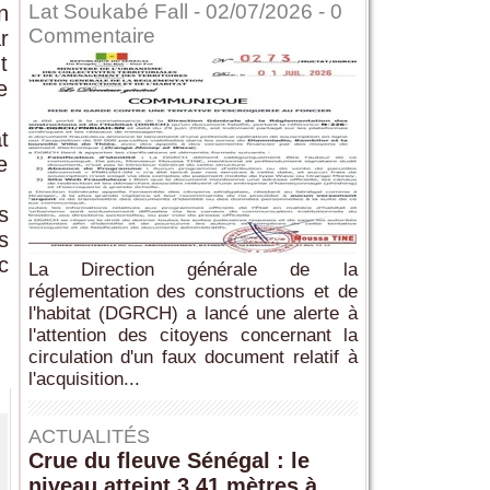
Lat Soukabé Fall - 02/07/2026 -
0
n
Commentaire
r
t
e
t
e
s
s
c
La Direction générale de la
réglementation des constructions et de
l'habitat (DGRCH) a lancé une alerte à
l'attention des citoyens concernant la
circulation d'un faux document relatif à
l'acquisition...
ACTUALITÉS
Crue du fleuve Sénégal : le
niveau atteint 3,41 mètres à