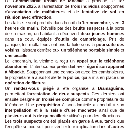
Le
Commissariat urbain de Mbacké
a procédé, le
1er
novembre 2025
, à l’arrestation de
trois individus
soupçonnés
d’
association de malfaiteurs
et de
tentative de vol en
réunion avec effraction
.
Les faits se sont produits dans la nuit du
1er novembre
, vers
3
heures du matin
. Réveillé par des
bruits suspects
à la porte
de sa maison, un habitant a découvert
deux jeunes hommes
dans sa cour, équipés d’
outils de cambriolage
. Pris de
panique, les malfaiteurs ont pris la fuite sous la
poursuite des
voisins
, laissant derrière eux
un téléphone portable simple
et
une cisaille
.
Le lendemain, la victime a reçu un
appel sur le téléphone
abandonné
. L’interlocuteur prétendait avoir
égaré son appareil
à Mbacké
. Soupçonnant une connexion avec les cambrioleurs,
le propriétaire a aussitôt alerté la
police
, qui a mis en place une
opération de filature
.
Un
rendez-vous piégé
a été organisé à
Diamaguène
,
permettant l’
arrestation de deux suspects
. Ces derniers ont
ensuite désigné un
troisième complice
comme propriétaire du
téléphone. Une
perquisition
à son domicile a conduit à son
interpellation
et à la
saisie d’une machette
ainsi que de
plusieurs outils de quincaillerie
utilisés pour des effractions.
Les
trois suspects
ont été
placés en garde à vue
, tandis que
l’enquête se poursuit pour vérifier leur implication dans
d’autres