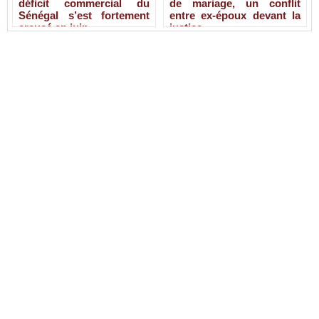
déficit commercial du
de mariage, un conflit
Sénégal s’est fortement
entre ex-époux devant la
creusé en juin
justice