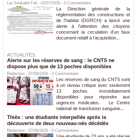
Lat Soukabé Fall - 02/07/2026 -
0
Commentaire
La Direction générale de la
réglementation des constructions et
de l'habitat (DGRCH) a lancé une
alerte à l'attention des citoyens
concernant la circulation d'un faux
document relatif à l'acquisition...
ACTUALITÉS
Alerte sur les réserves de sang : le CNTS ne
dispose plus que de 13 poches disponibles
Rédaction
- 07/08/2026 -
0
Commentaire
Les réserves de sang du CNTS sont
à un niveau critique avec seulement
13 poches immédiatement
disponibles pour répondre aux
urgences médicales. Le Centre
national de transfusion sanguine...
Thiès : une étudiante interpellée après la
découverte de deux nouveau-nés décédés
Rédaction
- 07/08/2026 -
0
Commentaire
Une étudiante de 23 ans a été placée