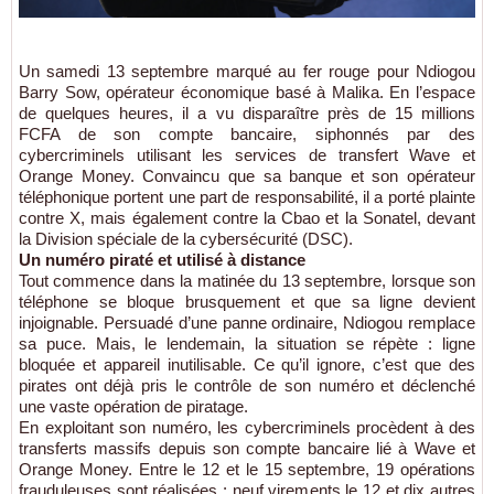
Un samedi 13 septembre marqué au fer rouge pour Ndiogou
Barry Sow, opérateur économique basé à Malika. En l’espace
de quelques heures, il a vu disparaître près de 15 millions
FCFA de son compte bancaire, siphonnés par des
cybercriminels utilisant les services de transfert Wave et
Orange Money. Convaincu que sa banque et son opérateur
téléphonique portent une part de responsabilité, il a porté plainte
contre X, mais également contre la Cbao et la Sonatel, devant
la Division spéciale de la cybersécurité (DSC).
Un numéro piraté et utilisé à distance
Tout commence dans la matinée du 13 septembre, lorsque son
téléphone se bloque brusquement et que sa ligne devient
injoignable. Persuadé d’une panne ordinaire, Ndiogou remplace
sa puce. Mais, le lendemain, la situation se répète : ligne
bloquée et appareil inutilisable. Ce qu’il ignore, c’est que des
pirates ont déjà pris le contrôle de son numéro et déclenché
une vaste opération de piratage.
En exploitant son numéro, les cybercriminels procèdent à des
transferts massifs depuis son compte bancaire lié à Wave et
Orange Money. Entre le 12 et le 15 septembre, 19 opérations
frauduleuses sont réalisées : neuf virements le 12 et dix autres