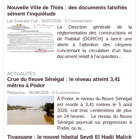
Nouvelle Ville de Thiès : des documents falsifiés
sèment l'inquiétude
Lat Soukabé Fall - 02/07/2026 -
0
Commentaire
La Direction générale de la
réglementation des constructions et
de l'habitat (DGRCH) a lancé une
alerte à l'attention des citoyens
concernant la circulation d'un faux
document relatif à l'acquisition...
ACTUALITÉS
Crue du fleuve Sénégal : le niveau atteint 3,41
mètres à Podor
Rédaction
- 06/08/2026 -
0
Commentaire
À Podor, le niveau du fleuve Sénégal
est monté à 3,41 mètres le 5 août
2026, soit trois centimètres de plus
en 24 heures. Le niveau du fleuve
Sénégal poursuit sa progression à
Podor, où la...
Tivaouane : le nouvel hôpital Seydi El Hadji Malick