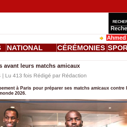
RECHE
Reche
Ahmed Saloum Di
S
NATIONAL
CÉRÉMONIES
SPO
s avant leurs matchs amicaux
 | Lu 413 fois Rédigé par
Rédaction
pement à Paris pour préparer ses matchs amicaux contre 
 monde 2026.