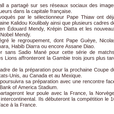
all a partagé sur ses réseaux sociaux des image
ueurs dans la capitale française.
nvoqués par le sélectionneur Pape Thiaw ont déj
aine Kalidou Koulibaly ainsi que plusieurs cadres d
dien Édouard Mendy, Krépin Diatta et les nouveau
Nobel Mendy.
tégré le regroupement, dont Pape Guèye, Nicola
ra, Habib Diarra ou encore Assane Diao.
r sans Sadio Mané pour cette série de matchs
s Lions affronteront la Gambie trois jours plus tar
cadre de la préparation pour la prochaine Coupe d
tats-Unis, au Canada et au Mexique.
poursuivra sa préparation avec une rencontre fac
 Bank of America Stadium.
artageront leur poule avec la France, la Norvège
intercontinental. Ils débuteront la compétition le 1
ace à la France.