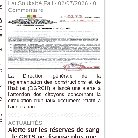
Lat Soukabé Fall - 02/07/2026 -
0
s
Commentaire
à
e
x
s
.
d
La Direction générale de la
réglementation des constructions et de
u
l'habitat (DGRCH) a lancé une alerte à
l'attention des citoyens concernant la
e
circulation d'un faux document relatif à
l'acquisition...
,
6
ACTUALITÉS
Alerte sur les réserves de sang
: le CNTS ne dispose plus que