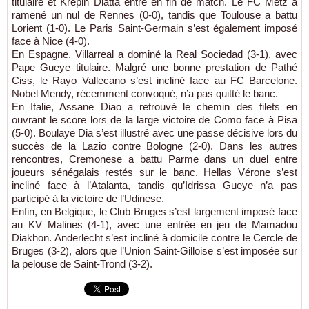
titulaire et Krépin Diatta entré en fin de match. Le FC Metz a
ramené un nul de Rennes (0-0), tandis que Toulouse a battu
Lorient (1-0). Le Paris Saint-Germain s’est également imposé
face à Nice (4-0).
En Espagne, Villarreal a dominé la Real Sociedad (3-1), avec
Pape Gueye titulaire. Malgré une bonne prestation de Pathé
Ciss, le Rayo Vallecano s’est incliné face au FC Barcelone.
Nobel Mendy, récemment convoqué, n’a pas quitté le banc.
En Italie, Assane Diao a retrouvé le chemin des filets en
ouvrant le score lors de la large victoire de Como face à Pisa
(5-0). Boulaye Dia s’est illustré avec une passe décisive lors du
succès de la Lazio contre Bologne (2-0). Dans les autres
rencontres, Cremonese a battu Parme dans un duel entre
joueurs sénégalais restés sur le banc. Hellas Vérone s’est
incliné face à l’Atalanta, tandis qu’Idrissa Gueye n’a pas
participé à la victoire de l’Udinese.
Enfin, en Belgique, le Club Bruges s’est largement imposé face
au KV Malines (4-1), avec une entrée en jeu de Mamadou
Diakhon. Anderlecht s’est incliné à domicile contre le Cercle de
Bruges (3-2), alors que l’Union Saint-Gilloise s’est imposée sur
la pelouse de Saint-Trond (3-2).