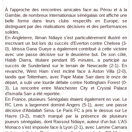
À l’approche des rencontres amicales face au Pérou et à la
Gambie, de nombreux internationaux sénégalais ont affiché une
belle forme dans leurs clubs respectifs en Europe, se
distinguant par des réalisations décisives et des performances
solides.
En Angleterre, Iliman Ndiaye s’est particulièrement illustré en
inscrivant un but lors du succès d’Everton contre Chelsea (3-
0). Idrissa Gana Gueye a également contribué à cette victoire
avec une passe décisive sur le deuxième but. De son côté,
Habib Diarra, titulaire pendant 85 minutes, a participé au
succès de Sunderland sur le terrain de Newcastle (2-1). En
revanche, West Ham s’est incliné face à Aston Villa (2-0),
tandis que Tottenham, avec Pape Matar Sarr dans le onze de
départ, a subi une lourde défaite contre Nottingham Forest (0-
3). La rencontre entre Manchester City et Crystal Palace
d’Ismaïla Sarr a été reportée.
En France, plusieurs Sénégalais étaient également en vue. Le
RC Lens a largement dominé Angers (5-1), avec une passe
décisive d’Abdallah Sima. Le Paris FC a pris le dessus sur Le
Havre (3-2), match marqué par la présence de plusieurs
joueurs sénégalais, dont Rassoul Ndiaye, auteur d’un but. L’AS
Monaco s’est imposée face à Lyon (2-1), avec Lamine Camara