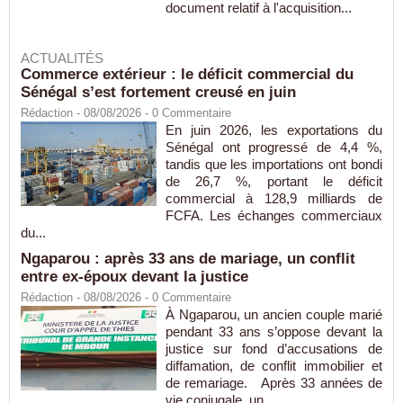
document relatif à l'acquisition...
ACTUALITÉS
Commerce extérieur : le déficit commercial du
Sénégal s’est fortement creusé en juin
Rédaction
- 08/08/2026 -
0
Commentaire
En juin 2026, les exportations du
Sénégal ont progressé de 4,4 %,
tandis que les importations ont bondi
de 26,7 %, portant le déficit
commercial à 128,9 milliards de
FCFA. Les échanges commerciaux
du...
Ngaparou : après 33 ans de mariage, un conflit
entre ex-époux devant la justice
Rédaction
- 08/08/2026 -
0
Commentaire
À Ngaparou, un ancien couple marié
pendant 33 ans s’oppose devant la
justice sur fond d’accusations de
diffamation, de conflit immobilier et
de remariage. Après 33 années de
vie conjugale, un...