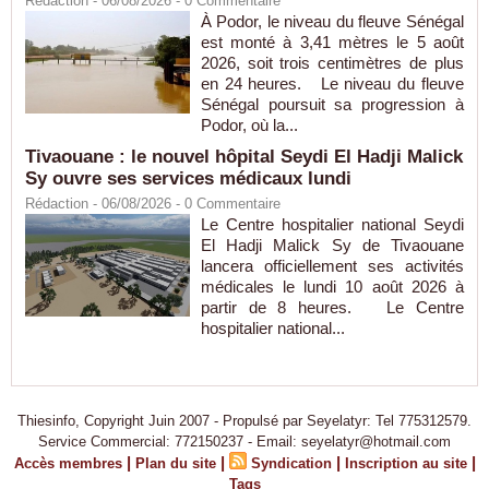
Rédaction
- 06/08/2026 -
0
Commentaire
À Podor, le niveau du fleuve Sénégal
est monté à 3,41 mètres le 5 août
2026, soit trois centimètres de plus
en 24 heures. Le niveau du fleuve
Sénégal poursuit sa progression à
Podor, où la...
Tivaouane : le nouvel hôpital Seydi El Hadji Malick
Sy ouvre ses services médicaux lundi
Rédaction
- 06/08/2026 -
0
Commentaire
Le Centre hospitalier national Seydi
El Hadji Malick Sy de Tivaouane
lancera officiellement ses activités
médicales le lundi 10 août 2026 à
partir de 8 heures. Le Centre
hospitalier national...
Thiesinfo, Copyright Juin 2007 - Propulsé par Seyelatyr: Tel 775312579.
Service Commercial: 772150237 - Email: seyelatyr@hotmail.com
|
|
|
|
Accès membres
Plan du site
Syndication
Inscription au site
Tags