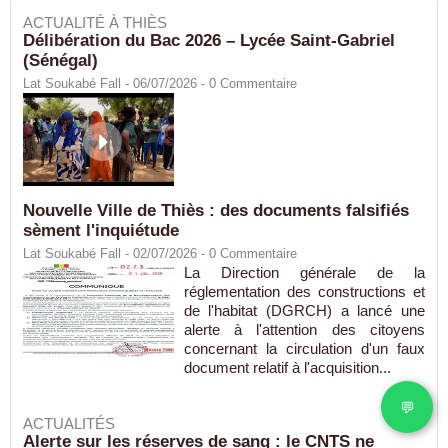
ACTUALITÉ À THIÈS
Délibération du Bac 2026 – Lycée Saint-Gabriel
(Sénégal)
Lat Soukabé Fall - 06/07/2026 -
0
Commentaire
Nouvelle Ville de Thiès : des documents falsifiés
sèment l'inquiétude
Lat Soukabé Fall - 02/07/2026 -
0
Commentaire
La Direction générale de la
réglementation des constructions et
de l'habitat (DGRCH) a lancé une
alerte à l'attention des citoyens
concernant la circulation d'un faux
document relatif à l'acquisition...
💬
ACTUALITÉS
Alerte sur les réserves de sang : le CNTS ne