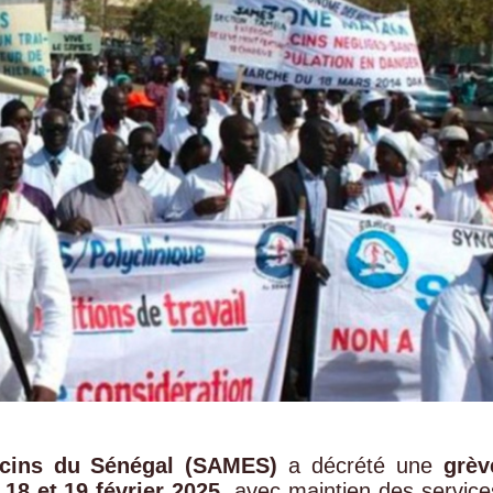
cins du Sénégal (SAMES)
a décrété une
grèv
s
18 et 19 février 2025
, avec maintien des service