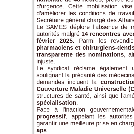
d’urgence. Cette mobilisation vis
d’améliorer les conditions de trav
Secrétaire général chargé des Affair
Le SAMES déplore l’absence de me
autorités malgré
14 rencontres ave
février 2025
. Parmi les revendic
pharmaciens et chirurgiens-dentis
transparente des nominations
, a
injuste.
Le syndicat réclame également
soulignant la précarité des médecins
demandes incluent la
constructi
Couverture Maladie Universelle (
structures de santé, ainsi que l’am
spécialisation
.
Face à l'inaction gouvernemen
progressif
, appelant les autorit
garantir une meilleure prise en charg
aps