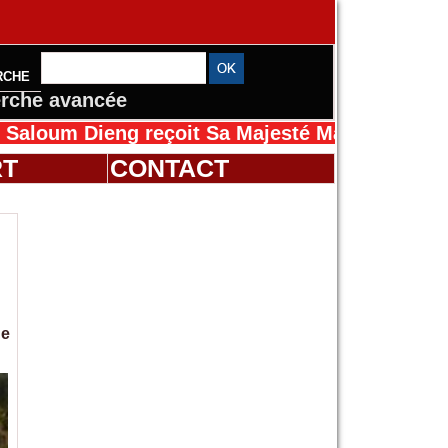
RCHE
rche avancée
Dieng reçoit Sa Majesté Mansah Cissé au Sén
RT
CONTACT
de