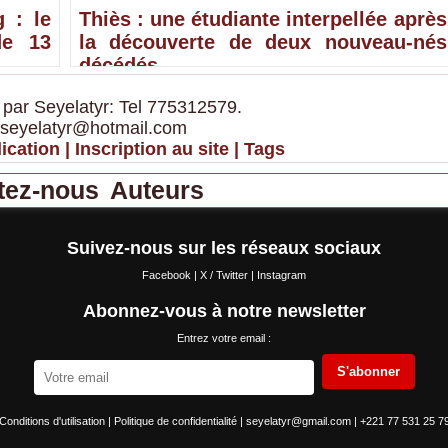
 : le
Thiès : une étudiante interpellée après
de 13
la découverte de deux nouveau-nés
décédés
 par Seyelatyr: Tel 775312579.
 seyelatyr@hotmail.com
ication
|
Inscription au site
|
Tags
tez-nous
Auteurs
Suivez-nous sur les réseaux sociaux
Facebook
|
X / Twitter
|
Instagram
Abonnez-vous à notre newsletter
Entrez votre email :
S'abonner
Conditions d'utilisation
|
Politique de confidentialité
|
seyelatyr@gmail.com
|
+221 77 531 25 7