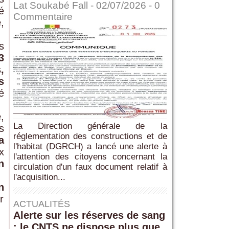
Lat Soukabé Fall - 02/07/2026 -
0
é
Commentaire
é
,
s
3
,
s
é
e
,
La Direction générale de la
s
réglementation des constructions et de
a
l'habitat (DGRCH) a lancé une alerte à
x
l'attention des citoyens concernant la
n
circulation d'un faux document relatif à
l'acquisition...
n
r
ACTUALITÉS
Alerte sur les réserves de sang
: le CNTS ne dispose plus que