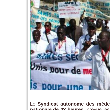
Le
Syndicat autonome des méde
nationale de 48 heures
, prévue le