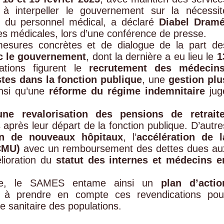
e à interpeller le gouvernement sur la nécessit
ail du personnel médical, a déclaré
Diabel Dram
es médicales, lors d’une conférence de presse.
sures concrètes et de dialogue de la part de
c le gouvernement
, dont la dernière a eu lieu le
1
ations figurent le
recrutement des médecins
tes dans la fonction publique
, une
gestion plu
insi qu’une
réforme du régime indemnitaire
jug
une revalorisation des pensions de retrait
 après leur départ de la fonction publique. D’autre
on de nouveaux hôpitaux
, l’
accélération de l
CMU)
avec un remboursement des dettes dues au
élioration du
statut des internes et médecins e
tale, le SAMES entame ainsi un
plan d’actio
és à prendre en compte ces revendications pou
e sanitaire des populations.