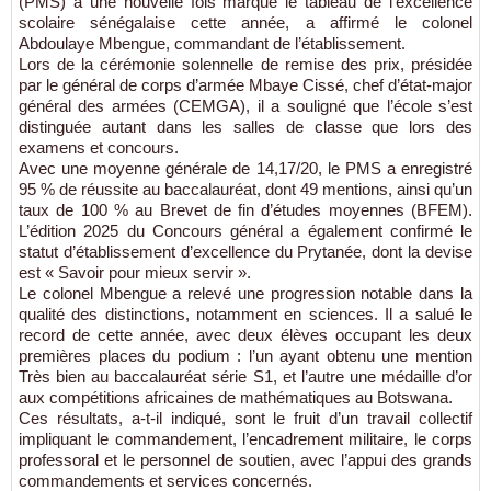
(PMS) a une nouvelle fois marqué le tableau de l’excellence
scolaire sénégalaise cette année, a affirmé le colonel
Abdoulaye Mbengue, commandant de l’établissement.
Lors de la cérémonie solennelle de remise des prix, présidée
par le général de corps d’armée Mbaye Cissé, chef d’état-major
général des armées (CEMGA), il a souligné que l’école s’est
distinguée autant dans les salles de classe que lors des
examens et concours.
Avec une moyenne générale de 14,17/20, le PMS a enregistré
95 % de réussite au baccalauréat, dont 49 mentions, ainsi qu’un
taux de 100 % au Brevet de fin d’études moyennes (BFEM).
L’édition 2025 du Concours général a également confirmé le
statut d’établissement d’excellence du Prytanée, dont la devise
est « Savoir pour mieux servir ».
Le colonel Mbengue a relevé une progression notable dans la
qualité des distinctions, notamment en sciences. Il a salué le
record de cette année, avec deux élèves occupant les deux
premières places du podium : l’un ayant obtenu une mention
Très bien au baccalauréat série S1, et l’autre une médaille d’or
aux compétitions africaines de mathématiques au Botswana.
Ces résultats, a-t-il indiqué, sont le fruit d’un travail collectif
impliquant le commandement, l’encadrement militaire, le corps
professoral et le personnel de soutien, avec l’appui des grands
commandements et services concernés.