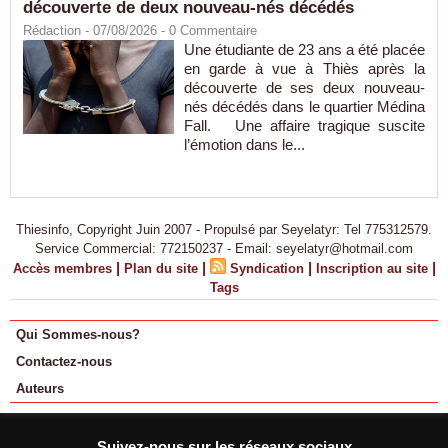
découverte de deux nouveau-nés décédés
Rédaction
- 07/08/2026 -
0
Commentaire
Une étudiante de 23 ans a été placée
en garde à vue à Thiès après la
découverte de ses deux nouveau-
nés décédés dans le quartier Médina
Fall. Une affaire tragique suscite
l’émotion dans le...
Thiesinfo, Copyright Juin 2007 - Propulsé par Seyelatyr: Tel 775312579.
Service Commercial: 772150237 - Email: seyelatyr@hotmail.com
|
|
|
|
Accès membres
Plan du site
Syndication
Inscription au site
Tags
Qui Sommes-nous?
Contactez-nous
Auteurs
Suivez-nous sur les réseaux sociaux