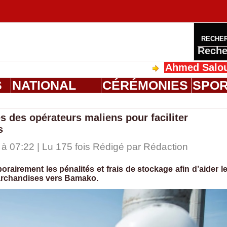
RECHE
Reche
Ahmed Saloum Dieng r
S
NATIONAL
CÉRÉMONIES
SPO
s des opérateurs maliens pour faciliter
s
 07:22 | Lu 175 fois Rédigé par
Rédaction
irement les pénalités et frais de stockage afin d’aider l
archandises vers Bamako.