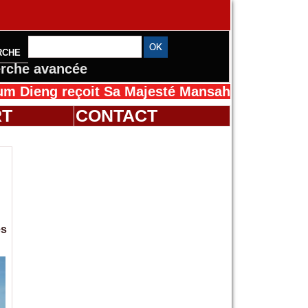
RCHE
rche avancée
eçoit Sa Majesté Mansah Cissé au Sénégal pou
RT
CONTACT
es