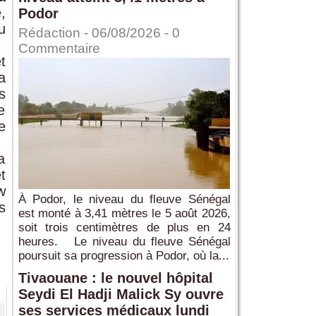
,
Podor
u
Rédaction
- 06/08/2026 -
0
Commentaire
t
a
s
e
e
a
t
w
À Podor, le niveau du fleuve Sénégal
s
est monté à 3,41 mètres le 5 août 2026,
soit trois centimètres de plus en 24
heures. Le niveau du fleuve Sénégal
poursuit sa progression à Podor, où la...
Tivaouane : le nouvel hôpital
Seydi El Hadji Malick Sy ouvre
ses services médicaux lundi