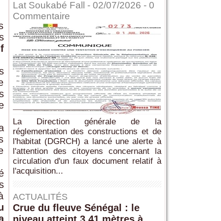
Lat Soukabé Fall - 02/07/2026 -
0
Commentaire
s
s
f
s
e
s
e
La Direction générale de la
a
réglementation des constructions et de
s
l'habitat (DGRCH) a lancé une alerte à
e
l'attention des citoyens concernant la
circulation d'un faux document relatif à
l'acquisition...
é
s
à
ACTUALITÉS
u
Crue du fleuve Sénégal : le
a
niveau atteint 3,41 mètres à