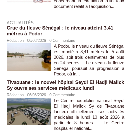
concernant la circulation d'un faux
document relatif à l'acquisition...
ACTUALITÉS
Crue du fleuve Sénégal : le niveau atteint 3,41
mètres à Podor
Rédaction
- 06/08/2026 -
0
Commentaire
À Podor, le niveau du fleuve Sénégal
est monté à 3,41 mètres le 5 août
2026, soit trois centimètres de plus
en 24 heures. Le niveau du fleuve
Sénégal poursuit sa progression à
Podor, où la...
Tivaouane : le nouvel hôpital Seydi El Hadji Malick
Sy ouvre ses services médicaux lundi
Rédaction
- 06/08/2026 -
0
Commentaire
Le Centre hospitalier national Seydi
El Hadji Malick Sy de Tivaouane
lancera officiellement ses activités
médicales le lundi 10 août 2026 à
partir de 8 heures. Le Centre
hospitalier national...