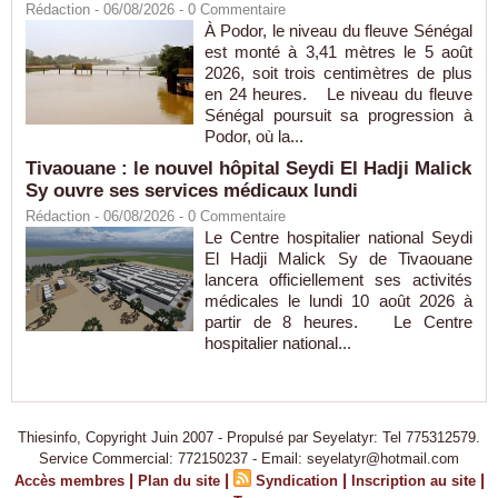
Rédaction
- 06/08/2026 -
0
Commentaire
À Podor, le niveau du fleuve Sénégal
est monté à 3,41 mètres le 5 août
2026, soit trois centimètres de plus
en 24 heures. Le niveau du fleuve
Sénégal poursuit sa progression à
Podor, où la...
Tivaouane : le nouvel hôpital Seydi El Hadji Malick
Sy ouvre ses services médicaux lundi
Rédaction
- 06/08/2026 -
0
Commentaire
Le Centre hospitalier national Seydi
El Hadji Malick Sy de Tivaouane
lancera officiellement ses activités
médicales le lundi 10 août 2026 à
partir de 8 heures. Le Centre
hospitalier national...
Thiesinfo, Copyright Juin 2007 - Propulsé par Seyelatyr: Tel 775312579.
Service Commercial: 772150237 - Email: seyelatyr@hotmail.com
|
|
|
|
Accès membres
Plan du site
Syndication
Inscription au site