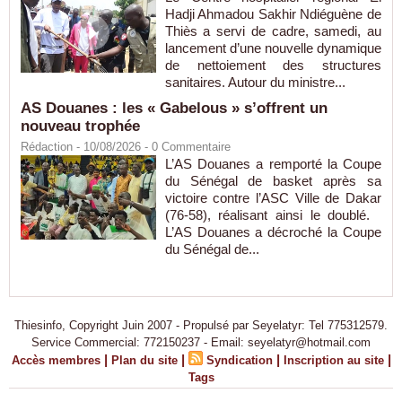
Hadji Ahmadou Sakhir Ndiéguène de
Thiès a servi de cadre, samedi, au
lancement d’une nouvelle dynamique
de nettoiement des structures
sanitaires. Autour du ministre...
AS Douanes : les « Gabelous » s’offrent un
nouveau trophée
Rédaction
- 10/08/2026 -
0
Commentaire
L’AS Douanes a remporté la Coupe
du Sénégal de basket après sa
victoire contre l’ASC Ville de Dakar
(76-58), réalisant ainsi le doublé.
L’AS Douanes a décroché la Coupe
du Sénégal de...
Thiesinfo, Copyright Juin 2007 - Propulsé par Seyelatyr: Tel 775312579.
Service Commercial: 772150237 - Email: seyelatyr@hotmail.com
|
|
|
|
Accès membres
Plan du site
Syndication
Inscription au site
Tags