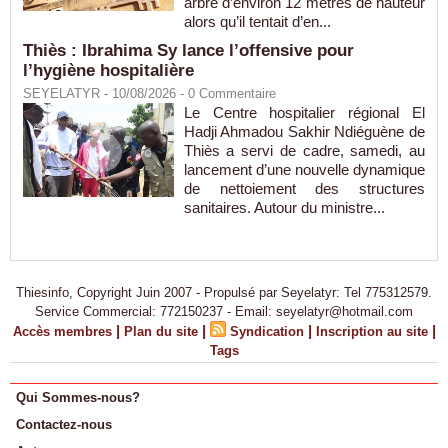
arbre d’environ 12 mètres de hauteur
alors qu’il tentait d’en...
Thiès : Ibrahima Sy lance l’offensive pour
l’hygiène hospitalière
SEYELATYR
- 10/08/2026 -
0
Commentaire
Le Centre hospitalier régional El
Hadji Ahmadou Sakhir Ndiéguène de
Thiès a servi de cadre, samedi, au
lancement d’une nouvelle dynamique
de nettoiement des structures
sanitaires. Autour du ministre...
Thiesinfo, Copyright Juin 2007 - Propulsé par Seyelatyr: Tel 775312579.
Service Commercial: 772150237 - Email: seyelatyr@hotmail.com
|
|
|
|
Accès membres
Plan du site
Syndication
Inscription au site
Tags
Qui Sommes-nous?
Contactez-nous