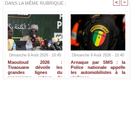
<
>
DANS LA MÊME RUBRIQUE :
Dimanche 9 Août 2026 - 10:45
Dimanche 9 Août 2026 - 10:40
Maouloud 2026 :
Arnaque par SMS : la
Tivaouane dévoile les
Police nationale appelle
grandes lignes du
les automobilistes à la
programme autour du
vigilance
Tawhid