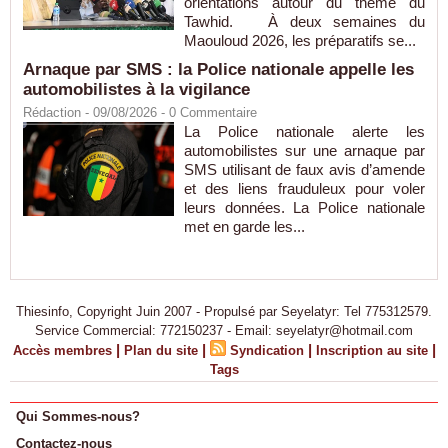
orientations autour du thème du
Tawhid. À deux semaines du
Maouloud 2026, les préparatifs se...
Arnaque par SMS : la Police nationale appelle les
automobilistes à la vigilance
Rédaction
- 09/08/2026 -
0
Commentaire
La Police nationale alerte les
automobilistes sur une arnaque par
SMS utilisant de faux avis d’amende
et des liens frauduleux pour voler
leurs données. La Police nationale
met en garde les...
Thiesinfo, Copyright Juin 2007 - Propulsé par Seyelatyr: Tel 775312579.
Service Commercial: 772150237 - Email: seyelatyr@hotmail.com
|
|
|
|
Accès membres
Plan du site
Syndication
Inscription au site
Tags
Qui Sommes-nous?
Contactez-nous