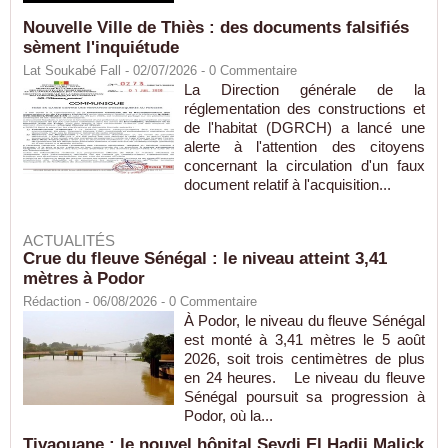
Nouvelle Ville de Thiès : des documents falsifiés
sèment l'inquiétude
Lat Soukabé Fall - 02/07/2026 -
0
Commentaire
La Direction générale de la
réglementation des constructions et
de l'habitat (DGRCH) a lancé une
alerte à l'attention des citoyens
concernant la circulation d'un faux
document relatif à l'acquisition...
ACTUALITÉS
Crue du fleuve Sénégal : le niveau atteint 3,41
mètres à Podor
Rédaction
- 06/08/2026 -
0
Commentaire
À Podor, le niveau du fleuve Sénégal
est monté à 3,41 mètres le 5 août
2026, soit trois centimètres de plus
en 24 heures. Le niveau du fleuve
Sénégal poursuit sa progression à
Podor, où la...
Tivaouane : le nouvel hôpital Seydi El Hadji Malick