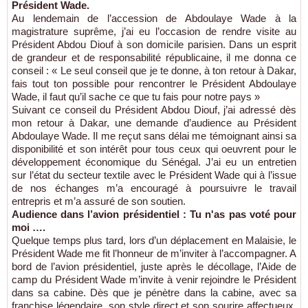
Président Wade.
Au lendemain de l’accession de Abdoulaye Wade à la
magistrature suprême, j’ai eu l’occasion de rendre visite au
Président Abdou Diouf à son domicile parisien. Dans un esprit
de grandeur et de responsabilité républicaine, il me donna ce
conseil : « Le seul conseil que je te donne, à ton retour à Dakar,
fais tout ton possible pour rencontrer le Président Abdoulaye
Wade, il faut qu’il sache ce que tu fais pour notre pays »
Suivant ce conseil du Président Abdou Diouf, j’ai adressé dès
mon retour à Dakar, une demande d’audience au Président
Abdoulaye Wade. Il me reçut sans délai me témoignant ainsi sa
disponibilité et son intérêt pour tous ceux qui oeuvrent pour le
développement économique du Sénégal. J’ai eu un entretien
sur l’état du secteur textile avec le Président Wade qui à l’issue
de nos échanges m’a encouragé à poursuivre le travail
entrepris et m’a assuré de son soutien.
Audience dans l’avion présidentiel : Tu n'as pas voté pour
moi ….
Quelque temps plus tard, lors d’un déplacement en Malaisie, le
Président Wade me fit l’honneur de m’inviter à l’accompagner. A
bord de l’avion présidentiel, juste après le décollage, l’Aide de
camp du Président Wade m’invite à venir rejoindre le Président
dans sa cabine. Dès que je pénètre dans la cabine, avec sa
franchise légendaire, son style direct et son sourire affectueux,