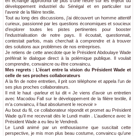
en échange approfondi de plus d’une heure sur les enjeux du
développement industriel du Sénégal et en particulier sur
l’avenir de la filière textile.
Tout au long des discussions, j’ai découvert un homme attentif
curieux, passionné par les questions économiques et soucieux
d’explorer toutes les pistes pertinentes pour booster
l’industrialisation de notre pays. Il écoutait, questionnait,
contestait parfois, mais cherchait à comprendre et à trouver
des solutions aux problèmes de nos entreprises.
Je retiens de cette anecdote que le Président Abdoulaye Wade
préférait le dialogue direct à la polémique publique. Il voulait
comprendre, convaincre ou être convaincu.
Mes regrets : L’écart entre la vision du Président Wade et
celle de ses proches collaborateurs
A la fin de notre entretien, il prit son téléphone et appela l’un de
ses plus proches collaborateurs.
Il mit le haut -parleur et lui dit « Je viens d’avoir un entretien
avec Macodou Fall sur le développement de la filière textile, il
m’a convaincu, il faut absolument le recevoir »
Au bout du fil, ce collaborateur répondit et promet au Président
Wade qu’il me recevrait dès le Lundi matin . L’audience avec le
Président Wade a eu lieu le Vendredi.
Le Lundi animé par un enthousiasme que suscitait cette
perspective, je mis mon plus beau costume, convaincu qu’une