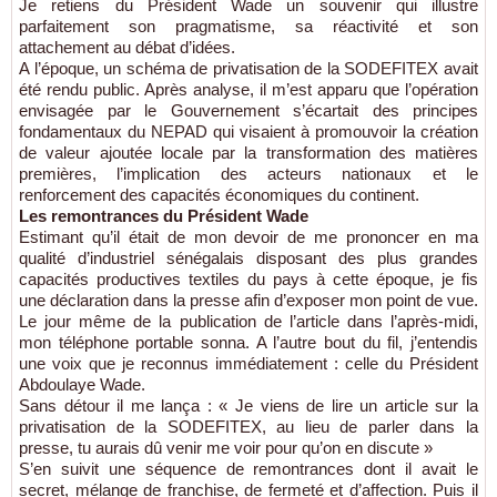
Je retiens du Président Wade un souvenir qui illustre
parfaitement son pragmatisme, sa réactivité et son
attachement au débat d’idées.
A l’époque, un schéma de privatisation de la SODEFITEX avait
été rendu public. Après analyse, il m’est apparu que l’opération
envisagée par le Gouvernement s’écartait des principes
fondamentaux du NEPAD qui visaient à promouvoir la création
de valeur ajoutée locale par la transformation des matières
premières, l’implication des acteurs nationaux et le
renforcement des capacités économiques du continent.
Les remontrances du Président Wade
Estimant qu’il était de mon devoir de me prononcer en ma
qualité d’industriel sénégalais disposant des plus grandes
capacités productives textiles du pays à cette époque, je fis
une déclaration dans la presse afin d’exposer mon point de vue.
Le jour même de la publication de l’article dans l’après-midi,
mon téléphone portable sonna. A l’autre bout du fil, j’entendis
une voix que je reconnus immédiatement : celle du Président
Abdoulaye Wade.
Sans détour il me lança : « Je viens de lire un article sur la
privatisation de la SODEFITEX, au lieu de parler dans la
presse, tu aurais dû venir me voir pour qu’on en discute »
S’en suivit une séquence de remontrances dont il avait le
secret, mélange de franchise, de fermeté et d’affection. Puis il