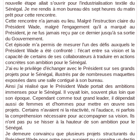
nouvelle étape allait s’ouvrir pour l’industrialisation textile du
Sénégal. Je me rendis à mon bureau dès sept heures du matin
prêt pour cette rencontre.
Cette rencontre n’a jamais eu lieu. Malgré l’instruction claire du
Président Wade, malgré l’engagement qu’il a marqué au
Président, je ne fus jamais reçu par ce dernier jusqu’à sa sortie
du Gouvernement.
Cet épisode m’a permis de mesurer l’un des défis auxquels le
Président Wade a été confronté : l’écart entre sa vision et la
capacité de certains de ses collaborateurs à traduire en actions
concrètes son ambition pour le Sénégal.
J’ai eu le privilège d’échanger avec le Président sur ses grands
projets pour le Sénégal, illustrés par de nombreuses maquettes
exposées dans une salle contiguë à son bureau.
Ainsi j’ai réalisé que le Président Wade portait des ambitions
immenses pour le Sénégal. Il voyait loin, souvent plus loin que
son époque. Cependant comme tout grand leader, il dépendait
aussi de femmes et d’hommes pour mettre en œuvre ses
projets. Certains n’avaient ni la réactivité, ni l’audace, ni parfois
la compréhension nécessaire pour accompagner sa vision. Ils
n’ont pas pu se hisser à la hauteur de son ambition pour le
Sénégal.
Je demeure convaincu que plusieurs projets structurants du
Président Wade pour notre pays auraient pu connaitre un destin