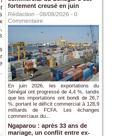
n
fortement creusé en juin
t
s
Rédaction
- 08/08/2026 -
0
Commentaire
x
,
s
s
r
e
En juin 2026, les exportations du
Sénégal ont progressé de 4,4 %, tandis
que les importations ont bondi de 26,7
%, portant le déficit commercial à 128,9
milliards de FCFA. Les échanges
commerciaux du...
Ngaparou : après 33 ans de
mariage, un conflit entre ex-