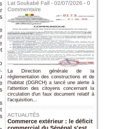
Lat Soukabé Fall - 02/07/2026 -
0
s
Commentaire
r
s
e
r
e
t
o
.
La Direction générale de la
u
réglementation des constructions et de
e
l'habitat (DGRCH) a lancé une alerte à
l'attention des citoyens concernant la
s
circulation d'un faux document relatif à
l'acquisition...
s
t
ACTUALITÉS
s
Commerce extérieur : le déficit
commercial du Sénégal s’est