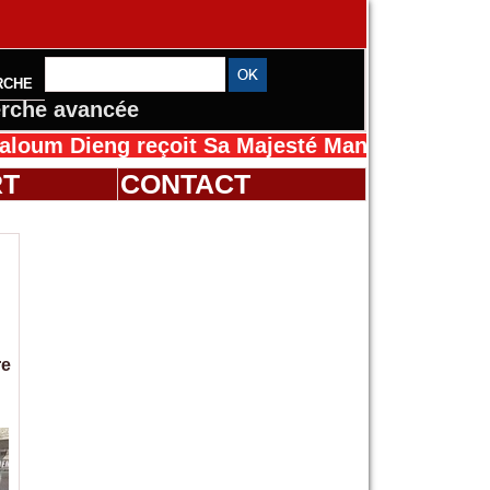
RCHE
rche avancée
g reçoit Sa Majesté Mansah Cissé au Sénégal
RT
CONTACT
re