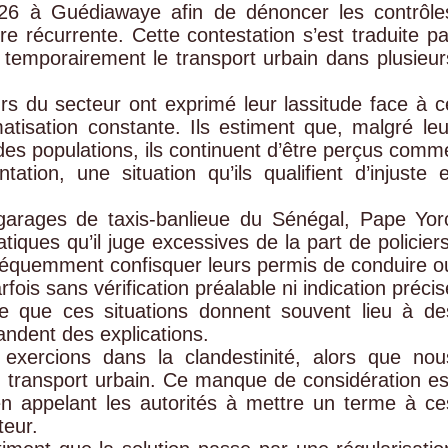
2026 à Guédiawaye afin de dénoncer les contrôle
ère récurrente. Cette contestation s’est traduite pa
temporairement le transport urbain dans plusieur
urs du secteur ont exprimé leur lassitude face à c
tisation constante. Ils estiment que, malgré leu
é des populations, ils continuent d’être perçus comm
ion, une situation qu’ils qualifient d’injuste e
 garages de taxis-banlieue du Sénégal, Pape Yor
iques qu’il juge excessives de la part de policiers
 fréquemment confisquer leurs permis de conduire o
fois sans vérification préalable ni indication précis
ute que ces situations donnent souvent lieu à de
ndent des explications.
xercions dans la clandestinité, alors que nou
 transport urbain. Ce manque de considération es
t en appelant les autorités à mettre un terme à ce
teur.