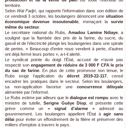
territoire.
Selon
Wal Fadjri
, qui rapporte l’information dans son édition de
ce vendredi 3 octobre, les boulangers dénoncent une
situation
économique devenue insoutenable
, menaçant la
survie
même du secteur
.
Le secrétaire national du Rubs,
Amadou Lamine Ndiaye
, a
souligné que la flambée des prix de la farine, du sucre, du
gasoil et de l’électricité plonge les boulangeries dans une spirale
de pertes. « Beaucoup d’entre nous vendent à perte, d’autres
ont déjà fermé leurs portes », a-t-il alerté.
Le syndicat pointe du doigt l’État, accusé de n’avoir pas
respecté son
engagement de réduire de 3 000 F CFA le prix
du sac de farine
. En plus de cette promesse non tenue, le
Rubs exige l’application du
décret 2019-22-117
, censé
encadrer les pratiques dans le secteur. Selon les boulangers,
sa non-application favorise une
concurrence déloyale
alimentée par l’informel.
Le Rubs estime par ailleurs que le
dialogue est rompu
avec le
ministre de tutelle,
Serigne Guèye Diop
, et présente cette
grève comme un
« signal d’alarme »
adressé au
gouvernement. Les boulangers appellent l’État à
agir sans
délai
pour éviter un effondrement de la filière et préserver des
milliers d’emplois à travers le pays.