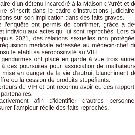
raire d’un détenu incarcéré à la Maison d’Arrêt et d
 s’inscrit dans le cadre d’instructions judiciaire
tions sur son implication dans des faits graves.
e l’enquête ont permis de confirmer, grâce à de
cet individu aux actes qui lui sont reprochés. Lors d
depuis 2021, des relations sexuelles non protégée
 réquisition médicale adressée au médecin-chef d
uite établi sa séropositivité au VIH.
es gendarmes ont placé en garde à vue trois autre
à des poursuites pour association de malfaiteurs
, mise en danger de la vie d’autrui, blanchiment d
ffre ou la cession de produits stupéfiants.
orteurs du VIH et ont reconnu avoir eu des rapport
partenaires.
tivement afin d’identifier d’autres personne
rer l’ampleur réelle des faits reprochés.