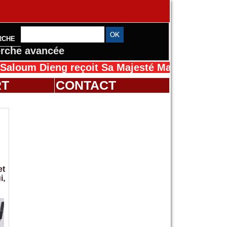
RCHE
rche avancée
Dieng reçoit Sa Majesté Mansah Cissé au Séné
RT
CONTACT
et
i,