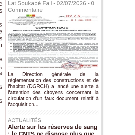
Lat Soukabé Fall - 02/07/2026 -
0
e
Commentaire
s
s
e
s
u
s
,
e
La Direction générale de la
réglementation des constructions et de
s
l'habitat (DGRCH) a lancé une alerte à
l'attention des citoyens concernant la
circulation d'un faux document relatif à
s
l'acquisition...
ACTUALITÉS
Alerte sur les réserves de sang
: le CNTS ne dispose plus que