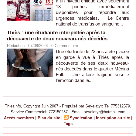
à un niveau critique avec seulement
13 poches immédiatement
disponibles pour répondre aux
urgences médicales. Le Centre
national de transfusion sanguine...
Thiès : une étudiante interpellée après la
découverte de deux nouveau-nés décédés
Rédaction
- 07/08/2026 -
0
Commentaire
Une étudiante de 23 ans a été placée
en garde à vue à Thiès après la
découverte de ses deux nouveau-
nés décédés dans le quartier Médina
Fall. Une affaire tragique suscite
l’émotion dans le...
Thiesinfo, Copyright Juin 2007 - Propulsé par Seyelatyr: Tel 775312579.
Service Commercial: 772150237 - Email: seyelatyr@hotmail.com
|
|
|
|
Accès membres
Plan du site
Syndication
Inscription au site
Tags