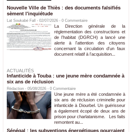
Nouvelle Ville de Thiès : des documents falsifiés
sèment l'inquiétude
Lat Soukabé Fall - 02/07/2026 -
0
Commentaire
La Direction générale de la
réglementation des constructions et
de l'habitat (DGRCH) a lancé une
alerte à l'attention des citoyens
concernant la circulation d'un faux
document relatif à l'acquisition...
ACTUALITÉS
Infanticide à Touba : une jeune mère condamnée à
six ans de réclusion
Rédaction
- 05/08/2026 -
0
Commentaire
Une jeune mère a été condamnée à
six ans de réclusion criminelle pour
infanticide à Diourbel. Un guérisseur
a également écopé de deux ans de
prison pour charlatanisme. Les faits
remontent au...
Sénégal : les subventions énergétiques pourraient